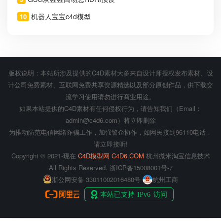
机器人宝宝c4d模型
10
版权说明：本站所涉及提供的C4D素材大多来自设计师授权发布素材、设
计公司免费素材、互联网免费共享资源精选以及部分原创作品，供下载交
流学习使用请勿进行商业用途。
如果本站提供的C4D素材有任何侵权行为，请告知我们（Email：
admin@c4d6.com）将立即删除
为推动防范电信网络诈骗工作，加强警企协作，如网民接到96110电话，
请立即接听!
Copyright © 2021-现在
C4D模型网 C4D6.COM
杭州微米淘宝信息技术
All Rights Reserved.
浙ICP备15008001号-7
浙公网安备 33011002016480号
杭州工商