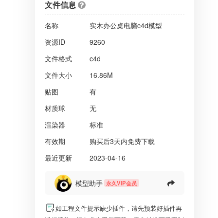
文件信息
名称
实木办公桌电脑c4d模型
资源ID
9260
文件格式
c4d
文件大小
16.86M
贴图
有
材质球
无
渲染器
标准
有效期
购买后3天内免费下载
最近更新
2023-04-16
模型助手
永久VIP会员
如工程文件提示缺少插件，请先预装好插件再