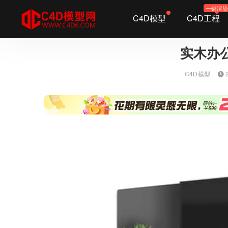
一键渲
C4D模型
C4D工程
全部
实木办公
C4D模型
2