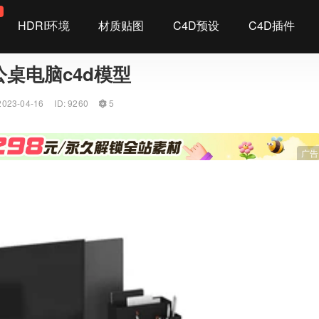
染
HDRI环境
材质贴图
C4D预设
C4D插件
桌电脑c4d模型
023-04-16
ID: 9260
5
广告