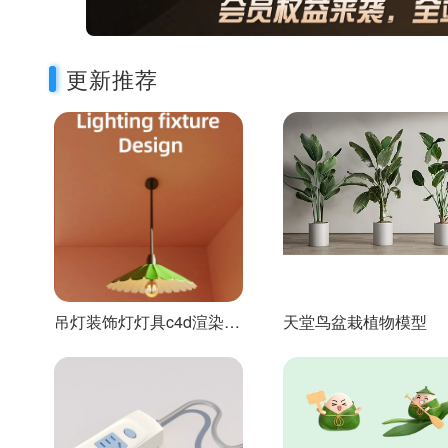
更新推荐
吊灯装饰灯灯具c4d渲染工
天堂鸟盆栽植物模型
程