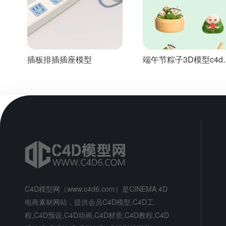
插板排插插座模型
端午节粽子3D模型c4d
型
C4D模型网（www.c4d6.com）是CINEMA 4D
电商素材网站，提供会员C4D模型,C4D工
程,C4D预设,C4D动画,C4D材质,C4D教程,C4D