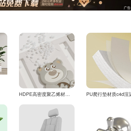
广告
HDPE高密度聚乙烯材质
PU爬行垫材质c4d渲
展示c4d渲染工程
程