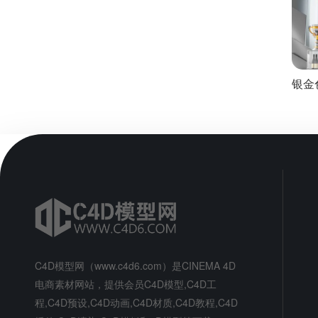
银金
场景
C4D模型网（www.c4d6.com）是CINEMA 4D
电商素材网站，提供会员C4D模型,C4D工
程,C4D预设,C4D动画,C4D材质,C4D教程,C4D