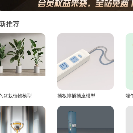
新推荐
鸟盆栽植物模型
插板排插插座模型
端
型