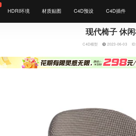
染
HDRI环境
材质贴图
C4D预设
C4D插件
现代椅子 休
C4D模型
2023-06-03
ID