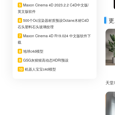
Maxon Cinema 4D 2023.2.2 C4D中文版/
5
英文版软件
更
500个Oc渲染器材质预设Octane木材C4D
6
石头塑料石头玻璃纹理
Maxon Cinema 4D R19.024 中文版软件下
7
载
地球c4d模型
8
GSG灰猩猩高动态HDRI预设
9
机器人宝宝c4d模型
10
天堂