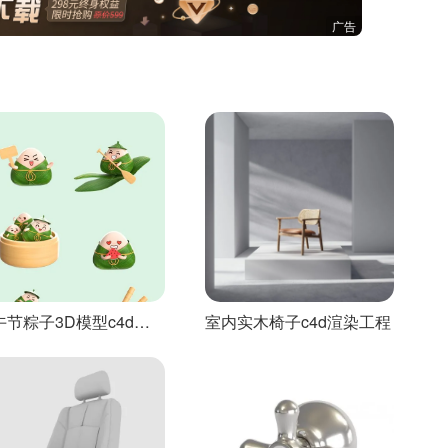
广告
午节粽子3D模型c4d模
室内实木椅子c4d渲染工程