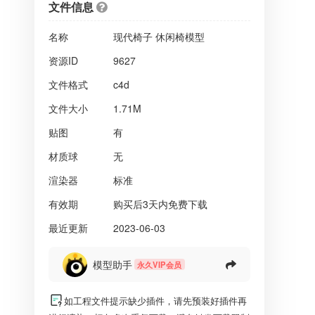
文件信息
名称
现代椅子 休闲椅模型
资源ID
9627
文件格式
c4d
文件大小
1.71M
贴图
有
材质球
无
渲染器
标准
有效期
购买后3天内免费下载
最近更新
2023-06-03
模型助手
永久VIP会员
如工程文件提示缺少插件，请先预装好插件再