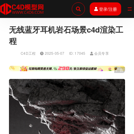
登录/注册
全部
无线蓝牙耳机岩石场景c4d渲染工
程
C4D工程
2025-05-07
ID: 17045
会员专享
广告