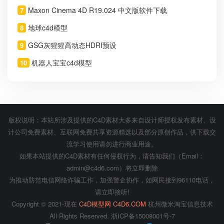
Maxon Cinema 4D R19.024 中文版软件下载
7
地球c4d模型
8
GSG灰猩猩高动态HDRI预设
9
机器人宝宝c4d模型
10
版权说明：本站所涉及提供的C4D素材大多来自设计师授权发布素材、设
计公司免费素材、互联网免费共享资源精选以及部分原创作品，供下载交
流学习使用请勿进行商业用途。
如果本站提供的C4D素材有任何侵权行为，请告知我们（Email：
admin@c4d6.com）将立即删除
为推动防范电信网络诈骗工作，加强警企协作，如网民接到96110电话，
请立即接听!
Copyright © 2021-现在
C4D模型网 C4D6.COM
杭州微米淘宝信息技术
All Rights Reserved.
浙ICP备15008001号-7