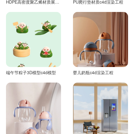
HDPE高密度聚乙烯材质展示
PU爬行垫材质c4d渲染工程
c4d渲染工程
端午节粽子3D模型c4d模型
婴儿奶瓶c4d渲染工程