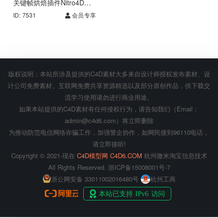
关键帧烘焙插件Nitro4D
NitroBake3 v3.02 R15-
ID: 7531
会员专享
2023
版权说明：本站所涉及提供的C4D素材大多来自设计师授权发布素材、设
计公司免费素材、互联网免费共享资源精选以及部分原创作品，供下载交
流学习使用请勿进行商业用途。
如果本站提供的C4D素材有任何侵权行为，请告知我们（Email：
admin@c4d6.com）将立即删除
为推动防范电信网络诈骗工作，加强警企协作，如网民接到96110电话，
请立即接听!
Copyright © 2021-现在
C4D模型网 C4D6.COM
杭州微米淘宝信息技术
All Rights Reserved.
浙ICP备15008001号-7
浙公网安备 33011002016480号
杭州工商