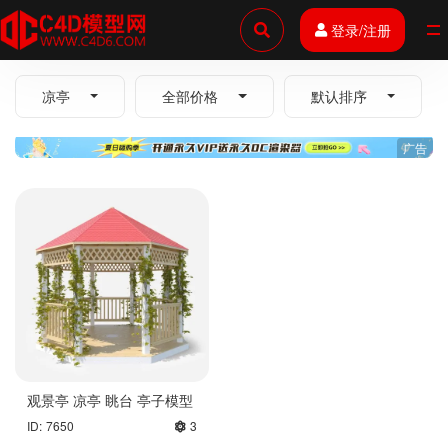
登录/注册
全部
凉亭
全部价格
默认排序
广告
观景亭 凉亭 眺台 亭子模型
ID: 7650
3