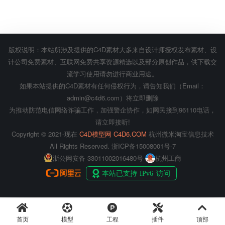
版权说明：本站所涉及提供的C4D素材大多来自设计师授权发布素材、设
计公司免费素材、互联网免费共享资源精选以及部分原创作品，供下载交
流学习使用请勿进行商业用途。
如果本站提供的C4D素材有任何侵权行为，请告知我们（Email：
admin@c4d6.com）将立即删除
为推动防范电信网络诈骗工作，加强警企协作，如网民接到96110电话，
请立即接听!
Copyright © 2021-现在
C4D模型网 C4D6.COM
杭州微米淘宝信息技术
All Rights Reserved.
浙ICP备15008001号-7
浙公网安备 33011002016480号
杭州工商
首页
模型
工程
插件
顶部