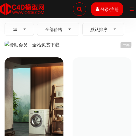
登录/注册
全部
cd
全部价格
默认排序
广告
洗衣机c4d渲染工程
冬季雪地房屋场景c4d渲染