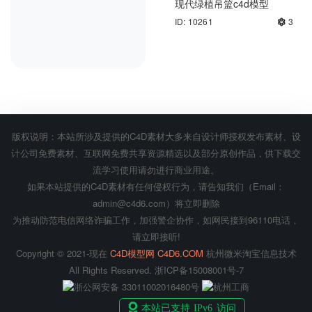
现代绿植吊篮c4d模型
ID: 10261
3
机械键盘c4d渲染工程
ID: 12016
会员专享
版权说明：本站所涉及提供的C4D素材大多来自设计师授权发布素材、设
计公司免费素材、互联网免费共享资源精选以及部分原创作品，供下载交
流学习使用请勿进行商业用途。
如果本站提供的C4D素材有任何侵权行为，请告知我们（Email：
admin@c4d6.com）将立即删除
为推动防范电信网络诈骗工作，加强警企协作，如网民接到96110电话，
请立即接听!
Copyright © 2021-现在
C4D模型网 C4D6.COM
杭州微米淘宝信息技术
All Rights Reserved.
浙ICP备15008001号-7
浙公网安备 33011002016480号
杭州工商