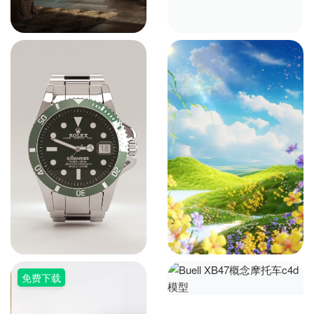
工程
ID: 16843
会员专享
ID: 16791
会员专享
劳力士手表c4d渲染工程
清明节春天春夏户外植物草
坪公园场景c4d渲染工程
ID: 14965
会员专享
ID: 14702
会员专享
免费下载