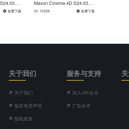
S24.037
Maxon Cinema 4D S24.035
版软件
C4D中文版/英文版软件
免费下载
ID: 10326
免费下载
关于我们
服务与支持
关
关于我们
加入VIP会员
版权免责声明
广告合作
隐私政策