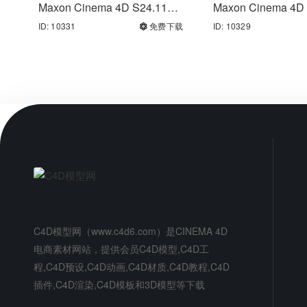
Maxon Cinema 4D S24.110
Maxon Cinema 4D 
C4D中文版/英文版软件
C4D中文版/英文
ID: 10331
免费下载
ID: 10329
C4D模型网（www.c4d6.com）是CINEMA 4D
电商素材网站，提供会员C4D模型,C4D工
程,C4D预设,C4D动画,C4D材质,C4D教程,C4D
插件,C4D渲染,C4D模板和3D模型等下载