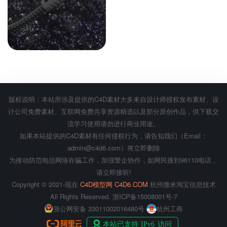
编织lighting口数据线c4d渲
染工程
ID: 15067
会员专享
版权说明：本站所涉及提供的C4D素材大多来自设计师授权发布素材、设
计公司免费素材、互联网免费共享资源精选以及部分原创作品，供下载交
流学习使用请勿进行商业用途。
如果本站提供的C4D素材有任何侵权行为，请告知我们（Email：
admin@c4d6.com）将立即删除
为推动防范电信网络诈骗工作，加强警企协作，如网民接到96110电话，
请立即接听!
Copyright © 2021-现在
C4D模型网 C4D6.COM
杭州微米淘宝信息技术
All Rights Reserved.
浙ICP备15008001号-7
浙公网安备 33011002016480号
杭州工商