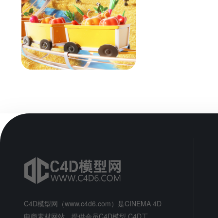
秋季秋日农作物丰收金秋电商
场景渲染工程
ID: 16083
会员专享
C4D模型网（www.c4d6.com）是CINEMA 4D
电商素材网站，提供会员C4D模型,C4D工