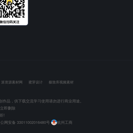
派资源素材网
蜜芽设计
极致库视频素材
原创作品，供下载交流学习使用请勿进行商业用途。
将立即删除
听!
公网安备 33011002016480号
杭州工商