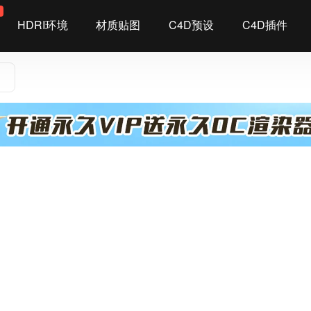
染
HDRI环境
材质贴图
C4D预设
C4D插件