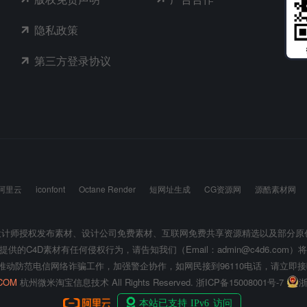
隐私政策
第三方登录协议
阿里云
iconfont
Octane Render
短网址生成
CG资源网
源酷素材网
设计师授权发布素材、设计公司免费素材、互联网免费共享资源精选以及部分
提供的C4D素材有任何侵权行为，请告知我们（Email：admin@c4d6.com）
推动防范电信网络诈骗工作，加强警企协作，如网民接到96110电话，请立即接
COM
杭州微米淘宝信息技术 All Rights Reserved.
浙ICP备15008001号-7
浙