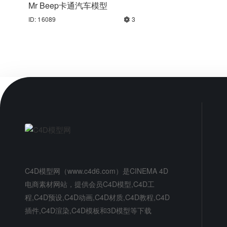
Mr Beep卡通汽车模型
ID: 16089
3
C4D模型网（www.c4d6.com）是CINEMA 4D
电商素材网站，提供会员C4D模型,C4D工
程,C4D预设,C4D动画,C4D材质,C4D教程,C4D
插件,C4D渲染,C4D模板和3D模型等下载