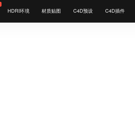
染
HDRI环境
材质贴图
C4D预设
C4D插件