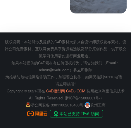
工程
ID: 3015
会员专享
版权说明：本站所涉及提供的C4D素材大多来自设计师授权发布素材、设
计公司免费素材、互联网免费共享资源精选以及部分原创作品，供下载交
流学习使用请勿进行商业用途。
如果本站提供的C4D素材有任何侵权行为，请告知我们（Email：
admin@c4d6.com）将立即删除
为推动防范电信网络诈骗工作，加强警企协作，如网民接到96110电话，
请立即接听!
Copyright © 2021-现在
C4D模型网 C4D6.COM
杭州微米淘宝信息技术
All Rights Reserved.
浙ICP备15008001号-7
浙公网安备 33011002016480号
杭州工商