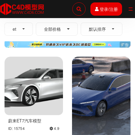
登录/注册
全部
et
全部价格
默认排序
广告
蔚来ET7汽车模型
ID: 15754
4.9
蔚来ET7汽车-octane渲染