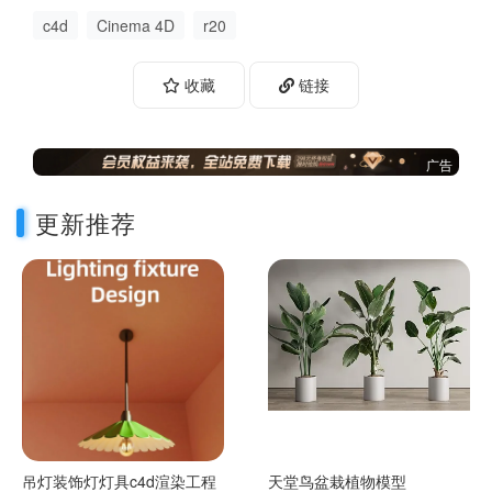
c4d
Cinema 4D
r20
收藏
链接
广告
更新推荐
吊灯装饰灯灯具c4d渲染工程
天堂鸟盆栽植物模型