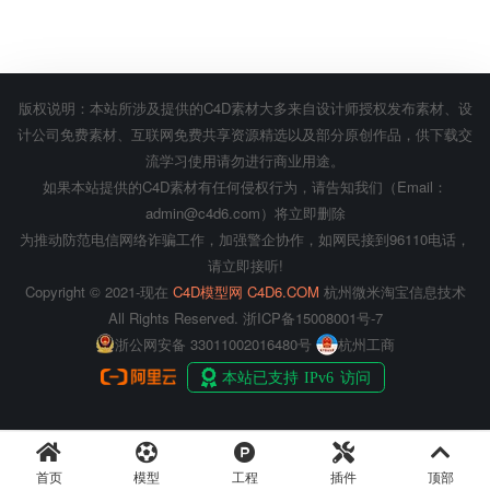
版权说明：本站所涉及提供的C4D素材大多来自设计师授权发布素材、设
计公司免费素材、互联网免费共享资源精选以及部分原创作品，供下载交
流学习使用请勿进行商业用途。
如果本站提供的C4D素材有任何侵权行为，请告知我们（Email：
admin@c4d6.com）将立即删除
为推动防范电信网络诈骗工作，加强警企协作，如网民接到96110电话，
请立即接听!
Copyright © 2021-现在
C4D模型网 C4D6.COM
杭州微米淘宝信息技术
All Rights Reserved.
浙ICP备15008001号-7
浙公网安备 33011002016480号
杭州工商
首页
模型
工程
插件
顶部