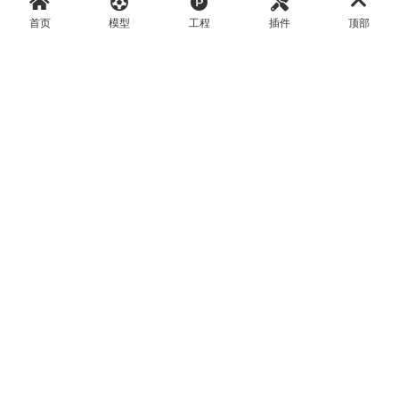
首页
模型
工程
插件
顶部
版权说明：本站所涉及提供的C4D素材大多来自设计师授权发布素材、设
计公司免费素材、互联网免费共享资源精选以及部分原创作品，供下载交
流学习使用请勿进行商业用途。
如果本站提供的C4D素材有任何侵权行为，请告知我们（Email：
admin@c4d6.com）将立即删除
为推动防范电信网络诈骗工作，加强警企协作，如网民接到96110电话，
请立即接听!
Copyright © 2021-现在
C4D模型网 C4D6.COM
杭州微米淘宝信息技术
All Rights Reserved.
浙ICP备15008001号-7
浙公网安备 33011002016480号
杭州工商